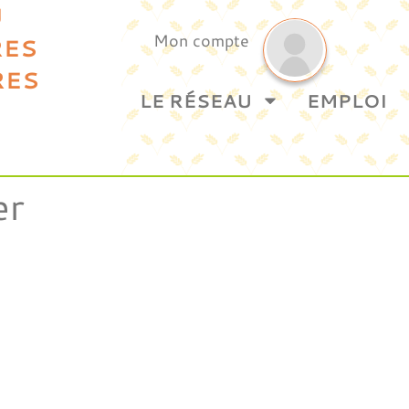
U
Mon compte
RES
RES
LE RÉSEAU
EMPLOI
er