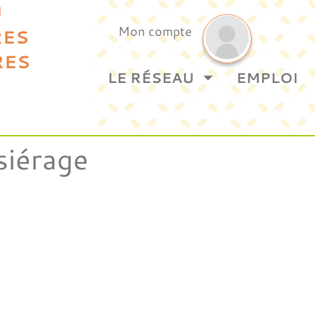
U
Mon compte
RES
RES
LE RÉSEAU
EMPLOI
siérage