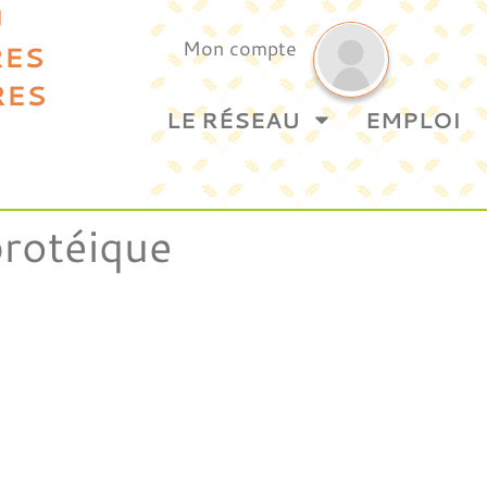
U
Mon compte
RES
RES
LE RÉSEAU
EMPLOI
protéique