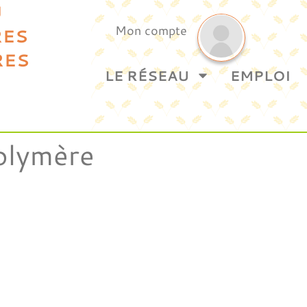
U
Mon compte
RES
RES
LE RÉSEAU
EMPLOI
olymère