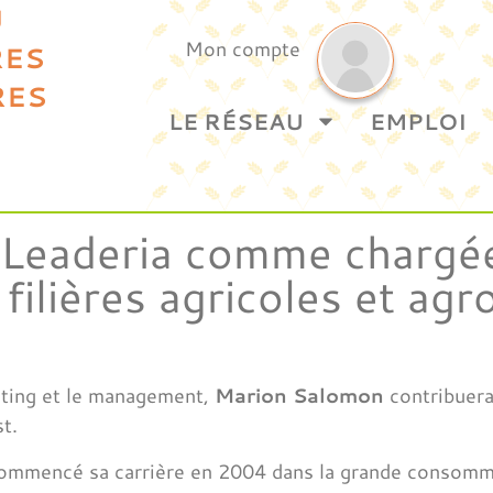
U
Mon compte
RES
RES
LE RÉSEAU
EMPLOI
 Leaderia comme chargé
filières agricoles et agr
eting et le management,
Marion Salomon
contribuera
t.
ommencé sa carrière en 2004 dans la grande consomm