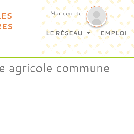
U
Mon compte
RES
RES
LE RÉSEAU
EMPLOI
ue agricole commune