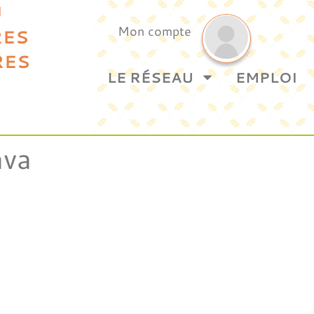
U
Mon compte
RES
RES
LE RÉSEAU
EMPLOI
va