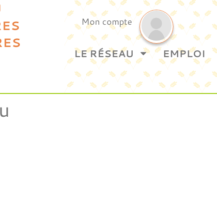
U
Mon compte
RES
RES
LE RÉSEAU
EMPLOI
u