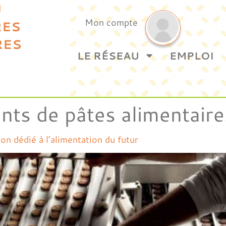
U
Mon compte
RES
RES
LE RÉSEAU
EMPLOI
nts de pâtes alimentaire
on dédié à l’alimentation du futur